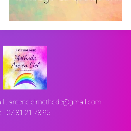
il : arcencielmethode@gmail.com
 : 07.81.21.78.96