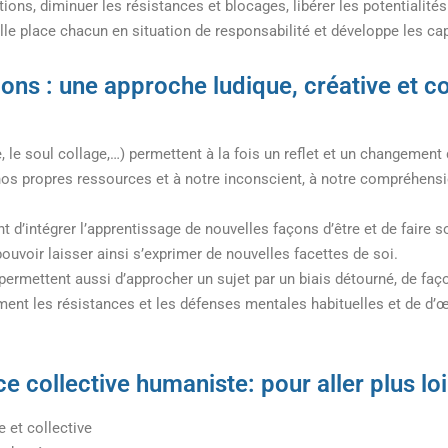
ions, diminuer les résistances et blocages, libérer les potentialités
elle place chacun en situation de responsabilité et développe les c
ions : une approche ludique, créative et c
, le soul collage,…) permettent à la fois un reflet et un changemen
 nos propres ressources et à notre inconscient, à notre compréhens
t d’intégrer l’apprentissage de nouvelles façons d’être et de faire s
pouvoir laisser ainsi s’exprimer de nouvelles facettes de soi.
ls permettent aussi d’approcher un sujet par un biais détourné, de f
ment les résistances et les défenses mentales habituelles et de d’œ
nce collective humaniste: pour aller plus l
e et collective